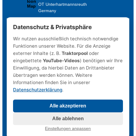
OT Unterhartmannsreuth
Germany
+49 (0) 9295 979-0
Datenschutz & Privatsphäre
info@degel-gmbh.de
Wir nutzen ausschließlich technisch notwendige
Funktionen unserer Website. Für die Anzeige
externer Inhalte (z. B.
Traktorpool
oder
eingebettete
YouTube-Videos
) benötigen wir Ihre
Einwilligung, da hierbei Daten an Drittanbieter
Die Firma Landtechnik Degel GmbH
übertragen werden können. Weitere
Informationen finden Sie in unserer
ist seit ihrer Gründung ein zuverlässiger und kompetenter
Partner der Land-, Kommunal-, Garten- und Melktechnik.
Datenschutzerklärung
.
08.08.2026
Alle akzeptieren
© 2026 Degel GmbH
Alle ablehnen
Mitarbeiter-Login
Einstellungen anpassen